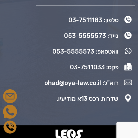
טלפון: 03-7511183
נייד: 053-5555573
וואטסאפ: 053-5555573
פקס: 03-7511033
דוא"ל: ohad@oya-law.co.il
שדרות רכס 13א מודיעין.