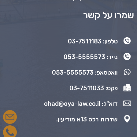
שמרו על קשר
טלפון: 03-7511183
נייד: 053-5555573
וואטסאפ: 053-5555573
פקס: 03-7511033
דוא"ל: ohad@oya-law.co.il
שדרות רכס 13א מודיעין.